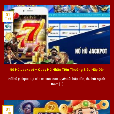
01
Th8
Nổ Hũ Jackpot – Quay Hũ Nhận Tiền Thưởng Siêu Hấp Dẫn
Nổ hũ jackpot tại các casino trực tuyến rất hấp dẫn, thu hút người
tham [...]
01
Th8