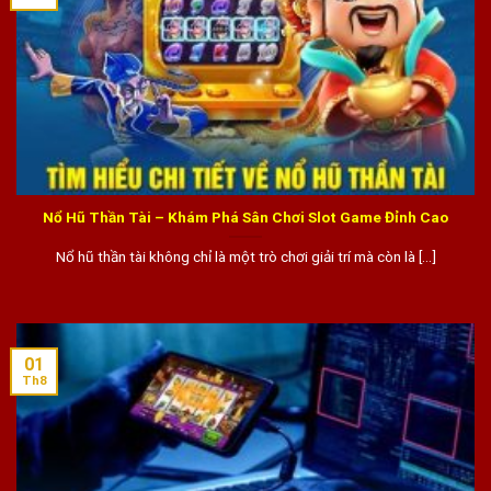
Nổ Hũ Thần Tài – Khám Phá Sân Chơi Slot Game Đỉnh Cao
Nổ hũ thần tài không chỉ là một trò chơi giải trí mà còn là [...]
01
Th8