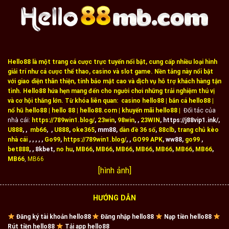
Hello88
là một trang cá cược trực tuyến nổi bật, cung cấp nhiều loại hình
giải trí như cá cược thể thao, casino và slot game. Nền tảng này nổi bật
với giao diện thân thiện, tính bảo mật cao và dịch vụ hỗ trợ khách hàng tận
tình. Hello88 hứa hẹn mang đến cho người chơi những trải nghiệm thú vị
và cơ hội thắng lớn.
Từ khóa liên quan: casino hello88 | bắn cá hello88 |
nổ hũ hello88 | hello 88 | hello88.com | khuyến mãi hello88 |
Đối tác của
nhà cái:
https://789win1.blog/
,
23win
,
98win
, ,
23WIN
, https://j88vip1.ink/,
U888
, ,
mb66
, ,
U888
,
oke365
, mm88,
dàn đề 36 số
,
88clb
,
trang chủ kèo
nhà cái
, , , , ,
Go99
,
https://789win1.blog/
, ,
GO99 APK
, ww88,
go99
,
bet888
, , 8kbet,
no hu
,
MB66
,
MB66
,
MB66
,
MB66
,
MB66
,
MB66
,
MB66
,
MB66
,
MB66
[hình ảnh]
HƯỚNG DẪN
Đăng ký tài khoản hello88
Đăng nhập hello88
Nạp tiền hello88
Rút tiền hello88
Tải app hello88