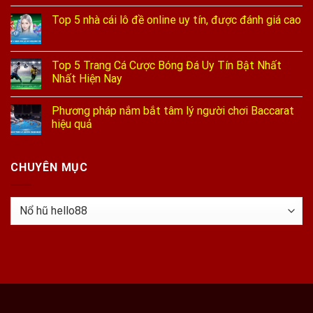
Top 5 nhà cái lô đề online uy tín, được đánh giá cao
Top 5 Trang Cá Cược Bóng Đá Uy Tín Bật Nhất
Nhất Hiện Nay
Phương pháp nắm bắt tâm lý người chơi Baccarat
hiệu quả
CHUYÊN MỤC
Chuyên
Mục