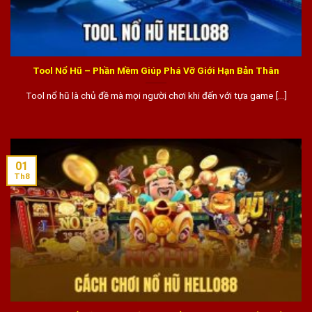
Tool Nổ Hũ – Phần Mềm Giúp Phá Vỡ Giới Hạn Bản Thân
Tool nổ hũ là chủ đề mà mọi người chơi khi đến với tựa game [...]
01
Th8