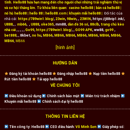
tình. Hello88 hứa hẹn mang đến cho người chơi những trải nghiệm thú vị
và cơ hội thắng lớn.
Từ khóa liên quan: casino hello88 | bắn cá hello88 |
nổ hũ hello88 | hello 88 | hello88.com | khuyến mãi hello88 |
Đối tác của
nhà cái:
https://789win1.blog/
,
23win
,
98win
, ,
23WIN
, https://j88vip1.ink/,
U888
, ,
mb66
, ,
U888
,
oke365
, mm88,
dàn đề 36 số
,
88clb
,
trang chủ kèo
nhà cái
, , , , ,
Go99
,
https://789win1.blog/
, ,
GO99 APK
, ww88,
go99
,
bet888
, , 8kbet,
no hu
,
MB66
,
MB66
,
MB66
,
MB66
,
MB66
,
MB66
,
MB66
,
MB66
,
MB66
[hình ảnh]
HƯỚNG DẪN
Đăng ký tài khoản hello88
Đăng nhập hello88
Nạp tiền hello88
Rút tiền hello88
Tải app hello88
VỀ CHÚNG TÔI
Điều khoản sử dụng
Chính sách bảo mật
Miễn trừ trách nhiệm
Khuyến mãi hello88
Chính sách đại lý hello88
THÔNG TIN LIÊN HỆ
Tên công ty: Hello88
CEO điều hành:
Võ Minh Sơn
Giấy phép số: