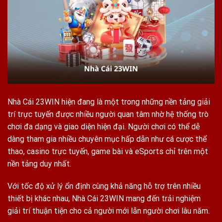
Nhà Cái 23WIN hiện đang là một trong những nền tảng giải
trí trực tuyến được nhiều người quan tâm nhờ hệ thống trò
chơi đa dạng và giao diện hiện đại. Người chơi có thể dễ
dàng tham gia nhiều chuyên mục hấp dẫn như cá cược thể
thao, casino trực tuyến, game bài và eSports chỉ trên một
nền tảng duy nhất.
Với tốc độ xử lý ổn định cùng khả năng hỗ trợ trên nhiều
thiết bị khác nhau, Nhà Cái 23WIN mang đến trải nghiệm
giải trí thuận tiện cho cả người mới lẫn người chơi lâu năm.