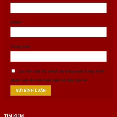
Email
*
Trang web
Lưu tên của tôi, email, và trang web trong trình
duyệt này cho lần bình luận kế tiếp của tôi.
TÌM KIẾM