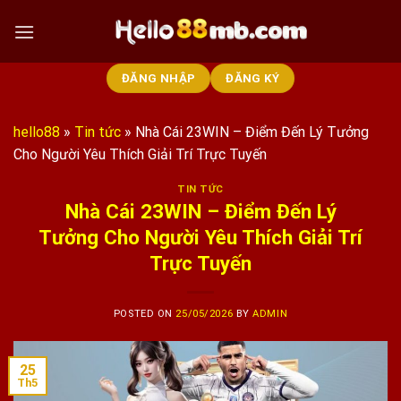
Skip
to
content
ĐĂNG NHẬP
ĐĂNG KÝ
hello88
»
Tin tức
»
Nhà Cái 23WIN – Điểm Đến Lý Tưởng
Cho Người Yêu Thích Giải Trí Trực Tuyến
TIN TỨC
Nhà Cái 23WIN – Điểm Đến Lý
Tưởng Cho Người Yêu Thích Giải Trí
Trực Tuyến
POSTED ON
25/05/2026
BY
ADMIN
25
Th5