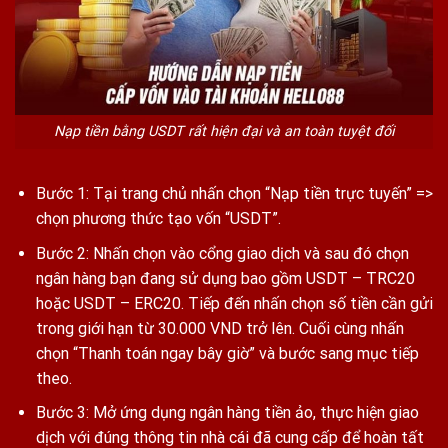
Nạp tiền bằng USDT rất hiện đại và an toàn tuyệt đối
Bước 1: Tại trang chủ nhấn chọn “Nạp tiền trực tuyến” =>
chọn phương thức tạo vốn “USDT”.
Bước 2: Nhấn chọn vào cổng giao dịch và sau đó chọn
ngân hàng bạn đang sử dụng bao gồm USDT – TRC20
hoặc USDT – ERC20. Tiếp đến nhấn chọn số tiền cần gửi
trong giới hạn từ 30.000 VND trở lên. Cuối cùng nhấn
chọn “Thanh toán ngay bây giờ” và bước sang mục tiếp
theo.
Bước 3: Mở ứng dụng ngân hàng tiền ảo, thực hiện giao
dịch với đúng thông tin nhà cái đã cung cấp để hoàn tất