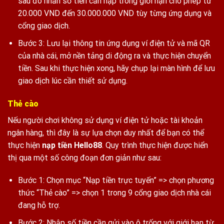
sau đó nhấn số tiền cần nạp trong giới hạn cho phép từ
20.000 VND đến 30.000.000 VND tùy từng ứng dụng và
cổng giao dịch.
Bước 3: Lưu lại thông tin ứng dụng ví điện tử và mã QR
của nhà cái, mở nền tảng di động ra và thực hiện chuyển
tiền. Sau khi thực hiện xong, hãy chụp lại màn hình để lưu
giao dịch lúc cần thiết sử dụng.
Thẻ cào
Nếu người chơi không sử dụng ví điện tử hoặc tài khoản
ngân hàng, thì đây là sự lựa chọn duy nhất để bạn có thể
thực hiện
nạp tiền Hello88
. Quy trình thực hiện được hiển
thị qua một số công đoạn đơn giản như sau:
Bước 1: Chọn mục “Nạp tiền trực tuyến” => chọn phương
thức “Thẻ cào” => chọn 1 trong 9 cổng giao dịch nhà cái
đang hỗ trợ.
Bước 2: Nhập số tiền cần gửi vào ô trống với giới hạn từ