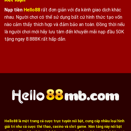
Nạp tiền
Hello88
rất đơn giản với đa kênh giao dịch khác
nhau. Người chơi có thể sử dụng bất cứ hình thức tạo vốn
nào cảm thấy thích hợp và đảm bảo an toàn. Đồng thời nếu
là người chơi mới hãy lưu tâm đến khuyến mãi nạp đầu 50K
tặng ngay 8.888K rất hấp dẫn.
Hello88
là một trang cá cược trực tuyến nổi bật, cung cấp nhiều loại hình
giải trí như cá cược thể thao, casino và slot game. Nền tảng này nổi bật